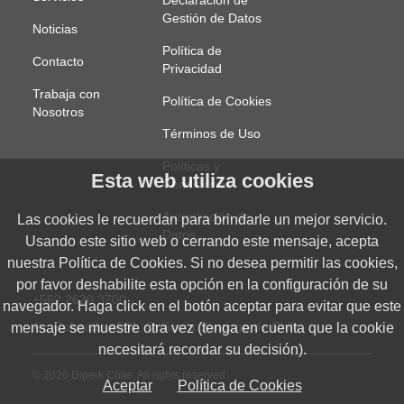
Declaración de
Gestión de Datos
Noticias
Política de
Contacto
Privacidad
Trabaja con
Política de Cookies
Nosotros
Términos de Uso
Políticas y
Esta web utiliza cookies
Condiciones
Autorización de
Las cookies le recuerdan para brindarle un mejor servicio.
Datos
Usando este sitio web o cerrando este mensaje, acepta
nuestra Política de Cookies. Si no desea permitir las cookies,
por favor deshabilite esta opción en la configuración de su
+562 2620 3700
navegador. Haga click en el botón aceptar para evitar que este
Av. Colorado #641,
Quilicura
Santiago de Chile
mensaje se muestre otra vez (tenga en cuenta que la cookie
necesitará recordar su decisión).
© 2026 Diperk Chile. All rights reserved.
Aceptar
Política de Cookies