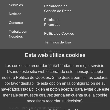
Servicios
Declaración de
Gestión de Datos
Noticias
Política de
Contacto
Privacidad
Trabaja con
Política de Cookies
Nosotros
Términos de Uso
Políticas y
Esta web utiliza cookies
Condiciones
Autorización de
Las cookies le recuerdan para brindarle un mejor servicio.
Datos
Usando este sitio web o cerrando este mensaje, acepta
nuestra Política de Cookies. Si no desea permitir las cookies,
por favor deshabilite esta opción en la configuración de su
+562 2620 3700
navegador. Haga click en el botón aceptar para evitar que este
Av. Colorado #641,
Quilicura
Santiago de Chile
mensaje se muestre otra vez (tenga en cuenta que la cookie
necesitará recordar su decisión).
© 2026 Diperk Chile. All rights reserved.